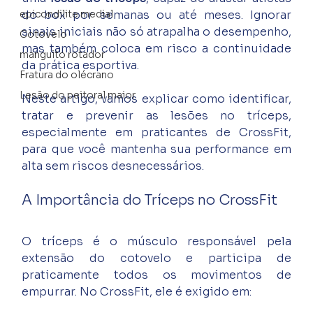
epicondilite medial
do box por semanas ou até meses. Ignorar 
sinais iniciais não só atrapalha o desempenho, 
Cotovelo
mas também coloca em risco a continuidade 
manguito rotador
da prática esportiva.
Fratura do olécrano
Lesão do peitoral maior
Neste artigo, vamos explicar como identificar, 
tratar e prevenir as lesões no tríceps, 
especialmente em praticantes de CrossFit, 
para que você mantenha sua performance em 
alta sem riscos desnecessários.
A Importância do Tríceps no CrossFit
O tríceps é o músculo responsável pela 
extensão do cotovelo e participa de 
praticamente todos os movimentos de 
empurrar. No CrossFit, ele é exigido em: