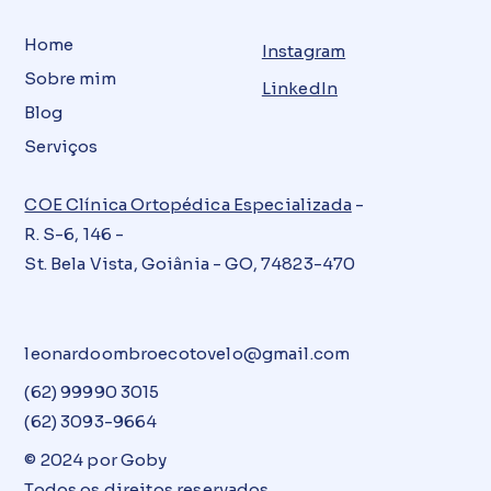
Home
Instagram
Sobre mim
LinkedIn
Blog
Serviços
COE Clínica Ortopédica Especializada
-
R. S-6, 146 -
St. Bela Vista, Goiânia - GO, 74823-470
leonardoombroecotovelo@gmail.com
(62) 99990 3015
(62) 3093-9664
© 2024 por Goby
Todos os direitos reservados