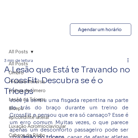
Agendar um horário
All Posts
3 min de leitura
All Posts
A Lesão que Está te Travando no
Ombro
CrossFit: Descubra se é o
Prótese Reversa
Tríceps
Fratura de Úmero
Lesão do Tríceps
Você já sentiu uma fisgada repentina na parte 
de trás do braço durante um treino de 
Bíceps
CrossFit e pensou que era só cansaço? Esse é 
epicondilite lateral
um erro comum. Muitas vezes, o que parece 
Luxação Acromioclavicular
apenas um desconforto passageiro pode ser 
Cabeça do Rádio
uma 
lesão do tríceps
, capaz de afastar atletas 