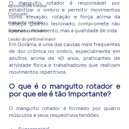
O manguito rotador é responsável por 
epicondilite medial
estabilizar o ombro e permitir movimentos 
Cotovelo
como elevação, rotação e força acima da 
manguito rotador
cabeça. Quando lesionado, compromete não 
apenas o movimento, mas a qualidade de vida.
Fratura do olécrano
Lesão do peitoral maior
Em Goiânia, é uma das causas mais frequentes 
de dor crônica no ombro, especialmente em 
adultos acima de 40 anos, praticantes de 
atividade física e trabalhadores que realizam 
movimentos repetitivos.
O que é o manguito rotador e 
por que ele é tão importante?
O manguito rotador é formado por quatro 
músculos e seus respectivos tendões: