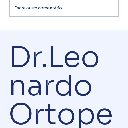
Escreva um comentário
Prótese de Ombro: quando ela pode
ser necessária?
Dr.Leo
nardo
Ortope