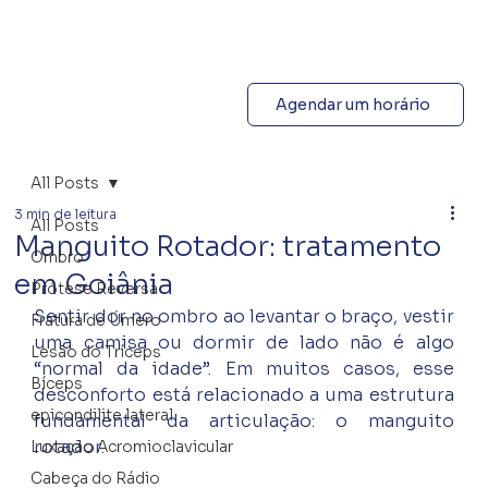
Agendar um horário
All Posts
3 min de leitura
All Posts
Manguito Rotador: tratamento
Ombro
em Goiânia
Prótese Reversa
Sentir dor no ombro ao levantar o braço, vestir 
Fratura de Úmero
uma camisa ou dormir de lado não é algo 
Lesão do Tríceps
“normal da idade”. Em muitos casos, esse 
Bíceps
desconforto está relacionado a uma estrutura 
epicondilite lateral
fundamental da articulação: o manguito 
rotador.
Luxação Acromioclavicular
Cabeça do Rádio